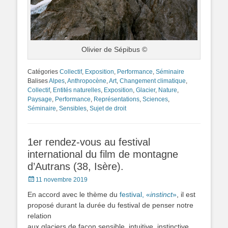
Olivier de Sépibus ©
Catégories
Collectif
,
Exposition
,
Performance
,
Séminaire
Balises
Alpes
,
Anthropocène
,
Art
,
Changement climatique
,
Collectif
,
Entités naturelles
,
Exposition
,
Glacier
,
Nature
,
Paysage
,
Performance
,
Représentations
,
Sciences
,
Séminaire
,
Sensibles
,
Sujet de droit
1er rendez-vous au festival
international du film de montagne
d’Autrans (38, Isère).
Posted
11 novembre 2019
on
En accord avec le thème du
festival, «
instinct
»
, il est
proposé durant la durée du festival de penser notre
relation
aux glaciers de façon sensible, intuitive, instinctive.