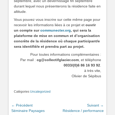
septembre, avec un dévernissage fin septembre
durant lequel nous présenterons la résidence faite en
altitude.
Vous pouvez vous inscrire sur cette même page pour
recevoir les informations liées à ce projet et
ouvrir
un compte sur
communecter.org
, qui sera la
plateforme de mise en commun et d’organisation
concrète de la résidence où chaque participant/e
sera identifié/e et prendra part au projet.
Pour toutes informations complémentaires :
Par mail :
cg@collectifglacier.com
, et téléphone
0033/(0)6 86 16 93 92
.
à très vite,
Olivier de Sépibus
Catégories
Uncategorized
Navigation
← Précédent
Suivant →
Article
Article
Séminaire Paysages
Résidence / performance
de