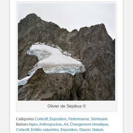
Olivier de Sépibus ©
Catégories
Collectif
,
Exposition
,
Performance
,
Séminaire
Balises
Alpes
,
Anthropocène
,
Art
,
Changement climatique
,
Collectif
,
Entités naturelles
,
Exposition
,
Glacier
,
Nature
,