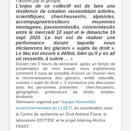
l’œuvre par le groupe
.
L’enjeu de ce collectif est de faire une
résidence de création rassemblant artistes,
scientifiques, chercheuses/rs, alpinistes,
accompagnatrices/teurs moyennes
montagnes, passionnées/és, concernées/és
entre le mercredi 10 sept et le dimanche 16
sept 2020. Le but est de réaliser une
performance durant laquelle nous
déclarerons les glaciers
« sujets de droit ».
Le lieu est encore à définir, bien qu’il y en ait
un ressentis, à suivre …
»
Durant ces 3 heurs de séminaire, après un temps de
présentation de mon travail, nous explorerons
comment il nous ait possible d’ouvrir un chemin vers
la reconnaissance des glaciers, entité naturelle,
comme « sujet de droit ». Il s’ensuivra une discussion
avec les personnes présentes : chercheuses/rs,
géographes, professeurs de droits, artistes,
étudiants, …
Séminaire organisé par
l’équipe Humanités
environnementales du LLSETI
, en coordination avec
le Centre de recherche en Droit Antoine Favre, le
laboratoire EDYTEM, et le projet Interreg Alcotra
FEAST.