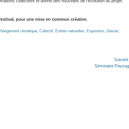
formations collectées et donne des nouvelles de l’évolution du projet.
festival, pour une mise en commun créative
.
hangement climatique
,
Collectif
,
Entités naturelles
,
Exposition
,
Glacier
,
Suivan
Article
Séminaire Paysa
suivant :