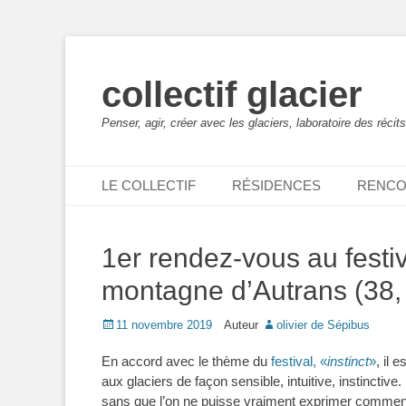
collectif glacier
Penser, agir, créer avec les glaciers, laboratoire des récits
Menu principal
Aller
LE COLLECTIF
RÉSIDENCES
RENCO
au
contenu
1er rendez-vous au festiv
montagne d’Autrans (38, 
Posted
11 novembre 2019
Auteur
olivier de Sépibus
on
En accord avec le thème du
festival, «
instinct
»
, il 
aux glaciers de façon sensible, intuitive, instinctive
sans que l’on ne puisse vraiment exprimer comment