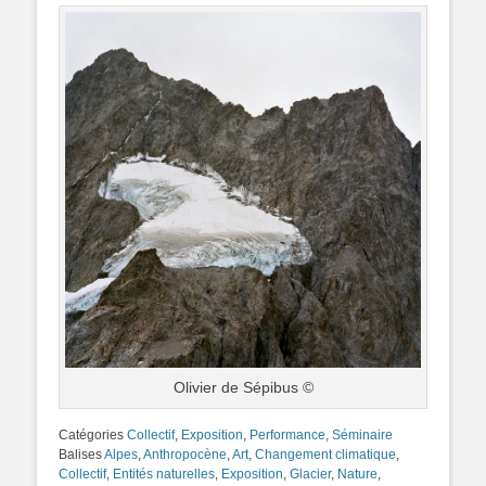
Olivier de Sépibus ©
Catégories
Collectif
,
Exposition
,
Performance
,
Séminaire
Balises
Alpes
,
Anthropocène
,
Art
,
Changement climatique
,
Collectif
,
Entités naturelles
,
Exposition
,
Glacier
,
Nature
,