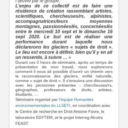
l’œuvre par le groupe
.
L’enjeu de ce collectif est de faire une
résidence de création rassemblant artistes,
scientifiques, chercheuses/rs, alpinistes,
accompagnatrices/teurs moyennes
montagnes, passionnées/és, concernées/és
entre le mercredi 10 sept et le dimanche 16
sept 2020. Le but est de réaliser une
performance durant laquelle nous
déclarerons les glaciers
« sujets de droit ».
Le lieu est encore à définir, bien qu’il y en ait
un ressentis, à suivre …
»
Durant ces 3 heurs de séminaire, après un temps de
présentation de mon travail, nous explorerons
comment il nous ait possible d’ouvrir un chemin vers
la reconnaissance des glaciers, entité naturelle,
comme « sujet de droit ». Il s’ensuivra une discussion
avec les personnes présentes : chercheuses/rs,
géographes, professeurs de droits, artistes,
étudiants, …
Séminaire organisé par
l’équipe Humanités
environnementales du LLSETI
, en coordination avec
le Centre de recherche en Droit Antoine Favre, le
laboratoire EDYTEM, et le projet Interreg Alcotra
FEAST.